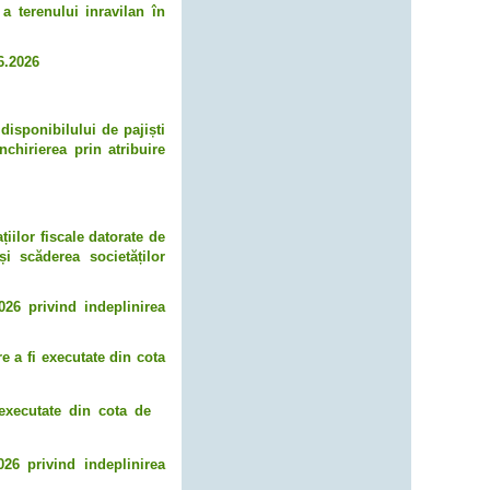
a terenului inravilan în
6.2026
disponibilului de pajiști
hirierea prin atribuire
iilor fiscale datorate de
și scăderea societăților
026 privind indeplinirea
re a fi executate din cota
 executate din cota de
026 privind indeplinirea