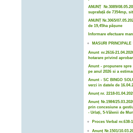
ANUNȚ Nr.3089/08.05.20
suprafață de 7354mp, sit
ANUNȚ Nr.3065/07.05.2026
de 19,45ha pășune
Informare efectuare mane
MASURI PRINCIPALE
Anunt nr.2616-21.04.2026
hotarare privind aprobar
Anunt - propunere spre d
pe anul 2026 si a estimar
Anunt - SC BINGO SOLUT
verzi in datele de 16.04.
Anunț nr. 2218-01.04.202
Anunț Nr.1984/25.03.202
prin concesiune a gestiu
- Urlați, 5-Vălenii de Mu
Proces Verbal nr.638-1
Anunț Nr.1501/10.03.20