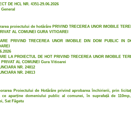
CT DE HCL NR. 4351-29.06.2026
 General
aborarea proiectului de hotărâre PRIVIND TRECEREA UNOR IMOBILE TE
RIVAT AL COMUNEI GURA VITIOAREI
ARE PRIVIND TRECEREA UNOR IMOBILE DIN DOM PUBLIC IN D
OAREI
6.2026
RE LA PROIECTUL DE HOT PRIVIND TRECEREA UNOR IMOBILE TER
PRIVAT AL COMUNEI Gura Vitioarei
NCIARA NR. 24812
NCIARA NR. 24813
borarea Proiectului de Hotărâre privind aprobarea închirierii, prin licitaț
vă ce aparține domeniului public al comunei, în suprafață de 110mp, s
i, Sat Făgetu