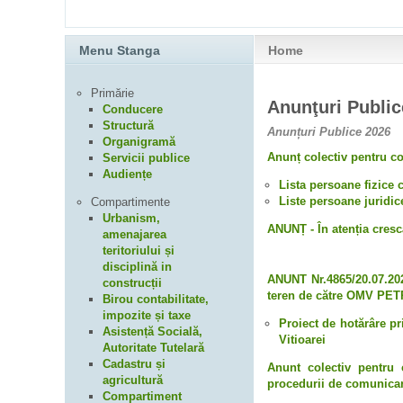
Menu Stanga
Home
Primărie
Anunţuri Public
Conducere
Structură
Anunțuri Publice 2026
Organigramă
Anunț colectiv pentru co
Servicii publice
Audiențe
Lista persoane fizice c
Liste persoane juridice
Compartimente
Urbanism,
ANUNȚ - În atenția cresc
amenajarea
teritoriului și
disciplină in
ANUNT Nr.4865/20.07.2026
construcții
teren de către OMV PET
Birou contabilitate,
impozite și taxe
Proiect de hotărâre p
Asistență Socială,
Vitioarei
Autoritate Tutelară
Cadastru și
Anunt colectiv pentru 
agricultură
procedurii de comunicar
Compartiment