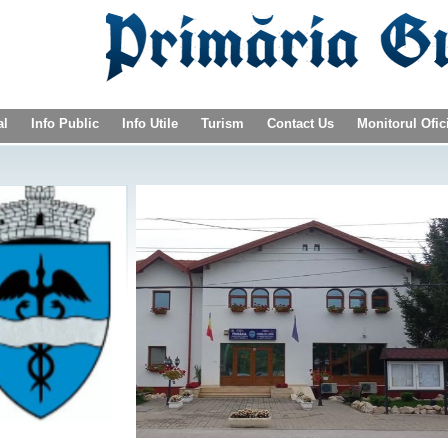
al
Info Public
Info Utile
Turism
Contact Us
Monitorul Ofic