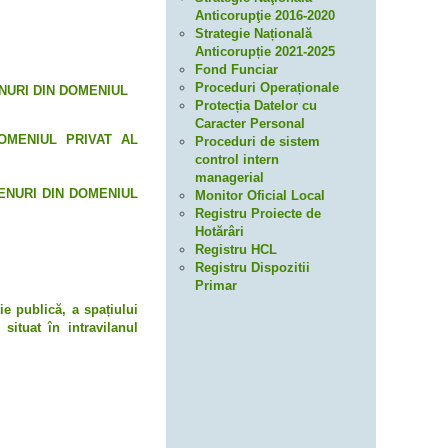
Anticorupţie 2016-2020
Strategie Națională
Anticorupție 2021-2025
Fond Funciar
Proceduri Operaționale
RENURI DIN DOMENIUL
Protecția Datelor cu
Caracter Personal
OMENIUL PRIVAT AL
Proceduri de sistem
control intern
managerial
ENURI DIN DOMENIUL
Monitor Oficial Local
Registru Proiecte de
Hotărâri
Registru HCL
Registru Dispozitii
Primar
ie publică, a spațiului
ituat în intravilanul