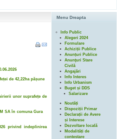
Menu Dreapta
Info Public
Alegeri 2024
Formulare
Achiziții Publice
Anunțuri Publice
Anunţuri Stare
Civilă
30.06.2026
Angajări
Info Interes
afeței de 42,22ha pășune
Info Urbanism
Buget și DDS
Salarizare
irierii unor suprafețe de
Noutăți
Dispoziții Primar
TROM SA în comuna Gura
Declarații de Avere
și Interese
Dezvoltare locală
026 privind indeplinirea
Modalități de
contestare