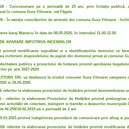
26 - Concesionare pe o perioadă de 25 ani, prin licitație publică, a 
uat în comuna Gura Vitioarei, sat Făgetu
 - În atenția crescătorilor de animale din comuna Gura Vitioarei - închir
vre baraj Maneciu în data de 08.05.2026, în intervalul 11.00-12.00
 DE APARARE IMPOTRIVA INCENDIILOR
 privind modificarea suprafetei si a identificatorilor terenului ce fac
ea inchirierii disponibilului de pajisti din domeniul privat al comunei Gu
ezbatere publica a proiectului de hotarare privind aprobarea bugetului 
ilor pt. anii 2027-2029
IONS SRL va desfasura la nivelul comunei Gura Vitioarei campania de
2026 si 28.05.2026
6 referitor la elaborarea proiectului de hotărâre privind dezmembrarea unu
6 - referitor la elaborarea Proiectului de Hotărâre privind prelungirea 
nii activității de colectare, transport și transfer a deșeurilor municipale
nte Nr.259/18.02.2019 pe o perioadă de 2 ani
9.03.2025 privind indeplinirea procedurii de comunicare prin afisaj si pu
26 referitor la elaborarea proiectului de hotărâre privind modificarea 