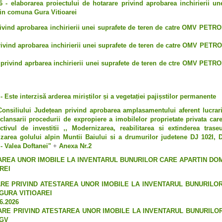
6 - elaborarea proiectului de hotarare privind aprobarea inchirierii un
n comuna Gura Vitioarei
rivind aprobarea inchirierii unei suprafete de teren de catre OMV PE
rivind aprobarea inchirierii unei suprafete de teren de catre OMV PE
e privind aprbarea inchirierii unei suprafete de teren de ctre OMV PE
te interzisă arderea miriștilor și a vegetației pajișstilor permanente
 Consiliului Județean privind aprobarea amplasamentului aferent lucrarii
clansarii procedurii de expropiere a imobilelor proprietate privata car
tivul de investitii ,, Modernizarea, reabilitarea si extinderea tras
ilizarea golului alpin Muntii Baiului si a drumurilor judetene DJ 102I,
- Valea Doftanei"
+
Anexa Nr.2
AREA UNOR IMOBILE LA INVENTARUL BUNURILOR CARE APARTIN DOM
REI
RE PRIVIND ATESTAREA UNOR IMOBILE LA INVENTARUL BUNURILO
GURA VITIOAREI
6.2026
RE PRIVIND ATESTAREA UNOR IMOBILE LA INVENTARUL BUNURILO
 GV