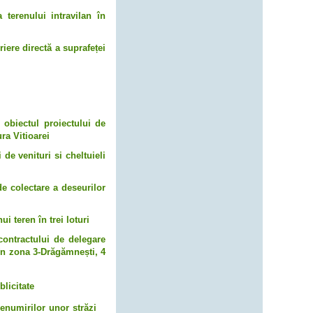
terenului intravilan în
iere directă a suprafeței
e obiectul proiectului de
ra Vitioarei
de venituri si cheltuieli
 colectare a deseurilor
i teren în trei loturi
contractului de delegare
 în zona 3-Drăgămnești, 4
blicitate
denumirilor unor străzi