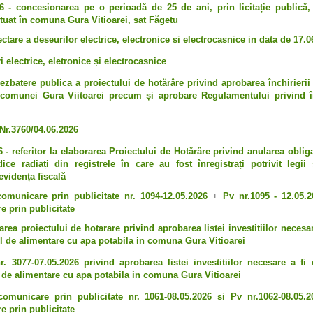
6 - concesionarea pe o perioadă de 25 de ani, prin licitație publică, 
tuat în comuna Gura Vitioarei, sat Făgetu
tare a deseurilor electrice, electronice si electrocasnice in data de 17.0
 electrice, eletronice și electrocasnice
batere publica a proiectului de hotărâre privind aprobarea închirierii 
 comunei Gura Viitoarei precum și aprobare Regulamentului privind înc
Nr.3760/04.06.2026
 - referitor la elaborarea Proiectului de Hotărâre privind anularea obligaț
dice radiați din registrele în care au fost înregistrați potrivit legii 
evidența fiscală
omunicare prin publicitate nr. 1094-12.05.2026
+
Pv nr.1095 - 12.05.2
e prin publicitate
area proiectului de hotarare privind aprobarea listei investitiilor necesa
l de alimentare cu apa potabila in comuna Gura Vitioarei
r. 3077-07.05.2026 privind aprobarea listei investitiilor necesare a fi
 de alimentare cu apa potabila in comuna Gura Vitioarei
omunicare prin publicitate nr. 1061-08.05.2026 si Pv nr.1062-08.05.2
e prin publicitate