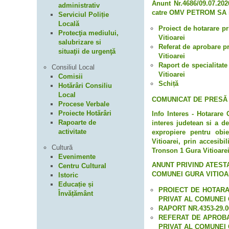
Anunt Nr.4686/09.07.202
administrativ
catre OMV PETROM SA i
Serviciul Poliție
Locală
Proiect de hotarare p
Protecţia mediului,
Vitioarei
salubrizare si
Referat de aprobare p
situaţii de urgenţă
Vitioarei
Raport de specialitat
Consiliul Local
Vitioarei
Comisii
Schiță
Hotărâri Consiliu
Local
COMUNICAT DE PRESĂ - Es
Procese Verbale
Proiecte Hotărâri
Info Interes - Hotarare
Rapoarte de
interes judetean si a de
activitate
expropiere pentru obiec
Vitioarei, prin accesib
Cultură
Tronson 1 Gura Vitioarei
Evenimente
ANUNT PRIVIND ATEST
Centru Cultural
COMUNEI GURA VITIOA
Istoric
Educație și
PROIECT DE HOTARA
Învățământ
PRIVAT AL COMUNEI 
RAPORT NR.4353-29.0
REFERAT DE APROBA
PRIVAT AL COMUNEI