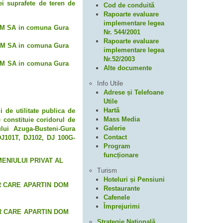
ei suprafete de teren de
Cod de conduită
Rapoarte evaluare
implementare legea
TROM SA in comuna Gura
Nr. 544/2001
Rapoarte evaluare
TROM SA in comuna Gura
implementare legea
Nr.52/2003
TROM SA in comuna Gura
Alte documente
Info Utile
Adrese și Telefoane
Utile
Hartă
 de utilitate publica de
Mass Media
e constituie coridorul de
Galerie
eului Azuga-Busteni-Gura
Contact
 DJ101T, DJ102, DJ 100G-
Program
funcționare
ENIULUI PRIVAT AL
Turism
Hoteluri și Pensiuni
R CARE APARTIN DOM
Restaurante
Cafenele
Împrejurimi
R CARE APARTIN DOM
Strategie Naţională