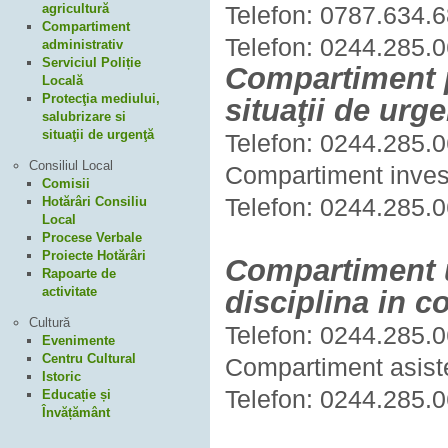
Telefon: 0787.634.
agricultură
Compartiment
Telefon: 0244.285.0
administrativ
Serviciul Poliție
Compartiment pr
Locală
Protecţia mediului,
situaţii de urg
salubrizare si
situaţii de urgenţă
Telefon: 0244.285.0
Consiliul Local
Compartiment investit
Comisii
Telefon: 0244.285.0
Hotărâri Consiliu
Local
Procese Verbale
Proiecte Hotărâri
Compartiment u
Rapoarte de
activitate
disciplina in co
Cultură
Telefon: 0244.285.0
Evenimente
Centru Cultural
Compartiment asiste
Istoric
Telefon: 0244.285.0
Educație și
Învățământ