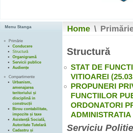
Home
\
Primări
Menu Stanga
Primărie
Conducere
Structură
Structură
Organigramă
Servicii publice
STAT DE FUNCT
Audiențe
VITIOAREI (25.03
Compartimente
Urbanism,
PROPUNERI PRI
amenajarea
teritoriului și
FUNCTIILOR PUB
disciplină in
ORDONATORI PR
construcții
Birou contabilitate,
ADMINISTRATIA
impozite și taxe
Asistență Socială,
Serviciu Politi
Autoritate Tutelară
Cadastru și