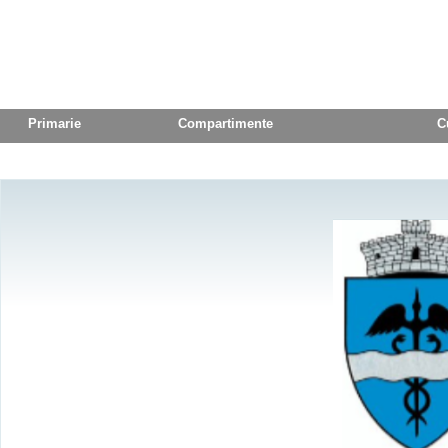
Primarie
Compartimente
C
Turism
Contact Us
Monitorul Ofici