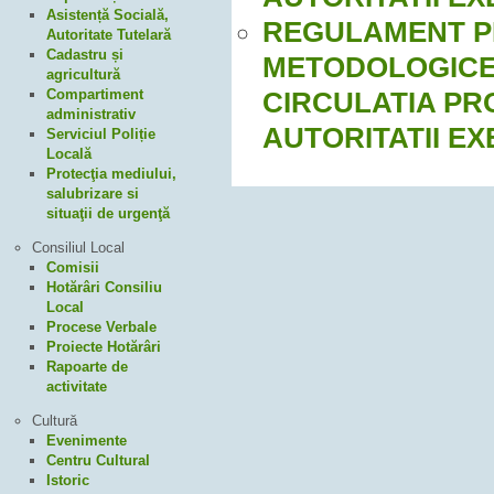
Asistență Socială,
REGULAMENT PR
Autoritate Tutelară
Cadastru și
METODOLOGICE,
agricultură
Compartiment
CIRCULATIA PR
administrativ
AUTORITATII EX
Serviciul Poliție
Locală
Protecţia mediului,
salubrizare si
situaţii de urgenţă
Consiliul Local
Comisii
Hotărâri Consiliu
Local
Procese Verbale
Proiecte Hotărâri
Rapoarte de
activitate
Cultură
Evenimente
Centru Cultural
Istoric