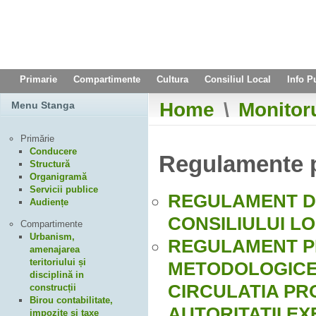
Primarie
Compartimente
Cultura
Consiliul Local
Info P
Home
\
Monitoru
Menu Stanga
Primărie
Conducere
Regulamente p
Structură
Organigramă
Servicii publice
REGULAMENT DE
Audiențe
CONSILIULUI L
Compartimente
Urbanism,
REGULAMENT PR
amenajarea
teritoriului și
METODOLOGICE,
disciplină in
CIRCULATIA PRO
construcții
Birou contabilitate,
AUTORITATII EX
impozite și taxe