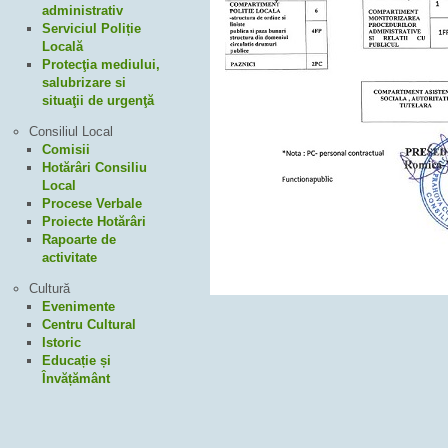
administrativ
Serviciul Poliție
Locală
Protecţia mediului,
salubrizare si
situaţii de urgenţă
Consiliul Local
Comisii
Hotărâri Consiliu
Local
Procese Verbale
Proiecte Hotărâri
Rapoarte de
activitate
Cultură
Evenimente
Centru Cultural
Istoric
Educație și
Învățământ