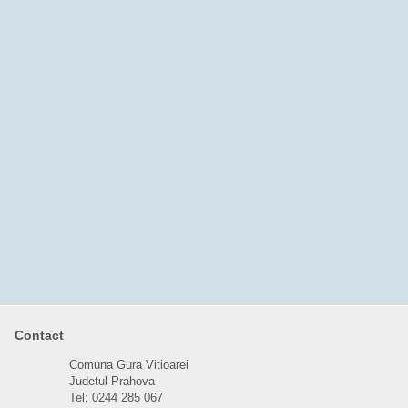
Contact
Comuna Gura Vitioarei
Judetul Prahova
Tel: 0244 285 067