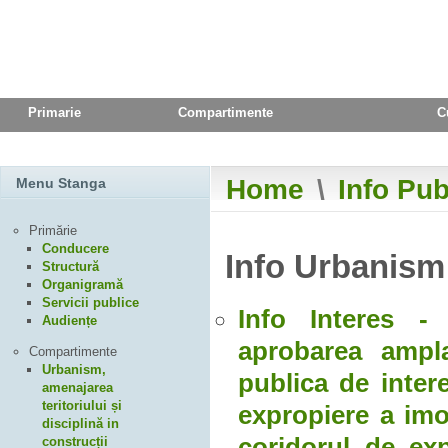
Primarie
Compartimente
C
Turism
Contact Us
Monitorul Ofici
Home
\
Info Pub
Menu Stanga
Primărie
Conducere
Info Urbanism
Structură
Organigramă
Servicii publice
Info Interes - 
Audiențe
aprobarea ampla
Compartimente
Urbanism,
publica de inter
amenajarea
teritoriului și
expropiere a imob
disciplină in
coridorul de exp
construcții