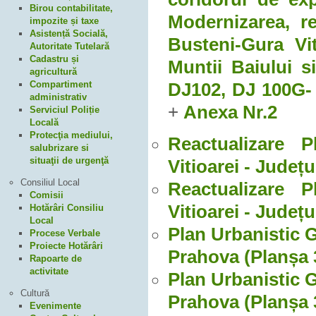
Birou contabilitate,
Modernizarea, re
impozite și taxe
Asistență Socială,
Busteni-Gura Vit
Autoritate Tutelară
Cadastru și
Muntii Baiului s
agricultură
Compartiment
DJ102, DJ 100G- 
administrativ
+
Anexa Nr.2
Serviciul Poliție
Locală
Protecţia mediului,
Reactualizare 
salubrizare si
situaţii de urgenţă
Vitioarei - Județu
Consiliul Local
Reactualizare 
Comisii
Vitioarei - Județu
Hotărâri Consiliu
Local
Plan Urbanistic 
Procese Verbale
Proiecte Hotărâri
Prahova (Planșa 
Rapoarte de
activitate
Plan Urbanistic 
Cultură
Prahova (Planșa 
Evenimente