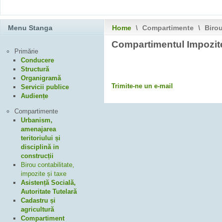
Menu Stanga
Home
\
Compartimente
\
Birou
Compartimentul Impozite
Primărie
Conducere
Structură
Organigramă
Trimite-ne un e-mail
Servicii publice
Audiențe
Compartimente
Urbanism,
amenajarea
teritoriului și
disciplină in
construcții
Birou contabilitate,
impozite și taxe
Asistență Socială,
Autoritate Tutelară
Cadastru și
agricultură
Compartiment