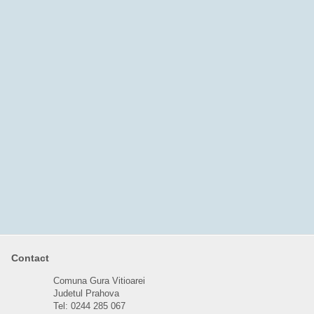
Contact
Comuna Gura Vitioarei
Judetul Prahova
Tel: 0244 285 067