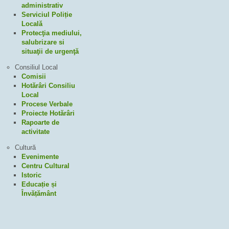
administrativ
Serviciul Poliție
Locală
Protecţia mediului,
salubrizare si
situaţii de urgenţă
Consiliul Local
Comisii
Hotărâri Consiliu
Local
Procese Verbale
Proiecte Hotărâri
Rapoarte de
activitate
Cultură
Evenimente
Centru Cultural
Istoric
Educație și
Învățământ