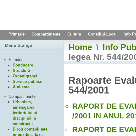
Primarie
Compartimente
Cultura
Consiliul Local
Info P
Home
\
Info Pub
Menu Stanga
legea Nr. 544/20
Primărie
Conducere
Structură
Organigramă
Rapoarte Eval
Servicii publice
544/2001
Audiențe
Compartimente
Urbanism,
RAPORT DE EVAL
amenajarea
teritoriului și
/2001 IN ANUL 20
disciplină in
construcții
RAPORT DE EVAL
Birou contabilitate,
impozite și taxe