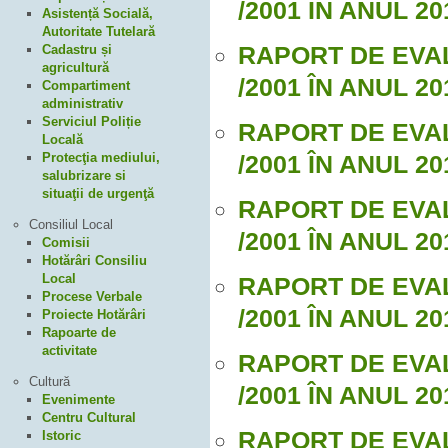
/2001 IN ANUL 20
Asistență Socială,
Autoritate Tutelară
RAPORT DE EVAL
Cadastru și
agricultură
/2001 ÎN ANUL 20
Compartiment
administrativ
Serviciul Poliție
RAPORT DE EVAL
Locală
/2001 ÎN ANUL 20
Protecţia mediului,
salubrizare si
situaţii de urgenţă
RAPORT DE EVAL
Consiliul Local
/2001 ÎN ANUL 20
Comisii
Hotărâri Consiliu
Local
RAPORT DE EVAL
Procese Verbale
/2001 ÎN ANUL 20
Proiecte Hotărâri
Rapoarte de
activitate
RAPORT DE EVAL
Cultură
/2001 ÎN ANUL 20
Evenimente
Centru Cultural
RAPORT DE EVAL
Istoric