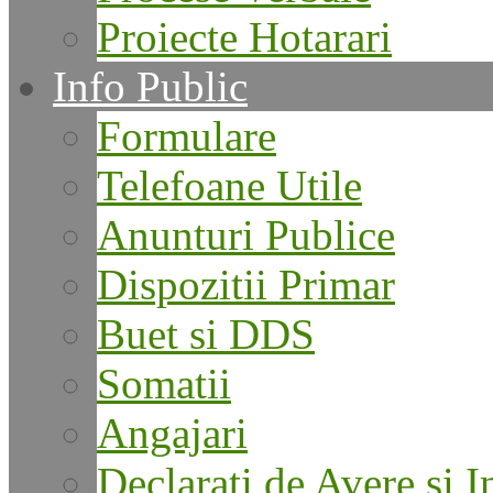
Proiecte Hotarari
Info Public
Formulare
Telefoane Utile
Anunturi Publice
Dispozitii Primar
Buet si DDS
Somatii
Angajari
Declarati de Avere si I