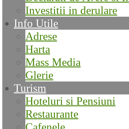
Investitii in derulare
Info Utile
Adrese
Harta
Mass Media
Glerie
Turism
Hoteluri si Pensiuni
Restaurante
Cafenele