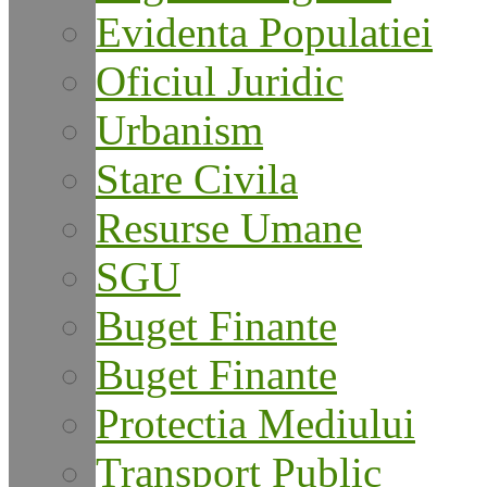
Evidenta Populatiei
Oficiul Juridic
Urbanism
Stare Civila
Resurse Umane
SGU
Buget Finante
Buget Finante
Protectia Mediului
Transport Public