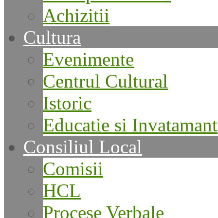
Achizitii
Cultura
Evenimente
Centrul Cultural
Istoric
Educatie si Invatamant
Consiliul Local
Comisii
HCL
Procese Verbale