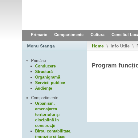
Primarie
Compartimente
Cultura
Consiliul Loc
Menu Stanga
Home
\
Info Utile
\
P
Primărie
Program funcți
Conducere
Structură
Organigramă
Servicii publice
Audiențe
Compartimente
Urbanism,
amenajarea
teritoriului și
disciplină in
construcții
Birou contabilitate,
impozite și taxe