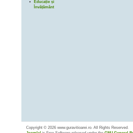
Educație și
Învățământ
Copyright © 2026 www.guravitioarei.ro. All Rights Reserved.
Joomla!
is Free Software released under the
GNU General Pu