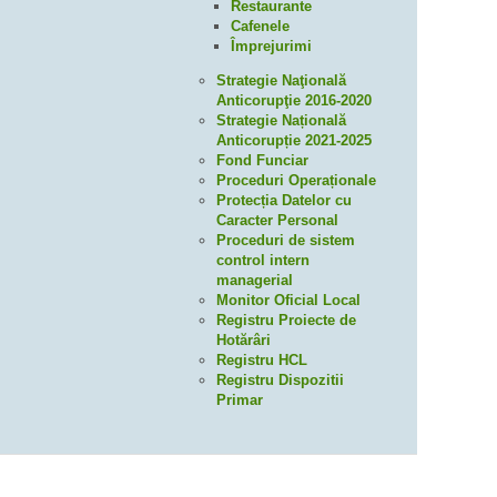
Restaurante
Cafenele
Împrejurimi
Strategie Naţională
Anticorupţie 2016-2020
Strategie Națională
Anticorupție 2021-2025
Fond Funciar
Proceduri Operaționale
Protecția Datelor cu
Caracter Personal
Proceduri de sistem
control intern
managerial
Monitor Oficial Local
Registru Proiecte de
Hotărâri
Registru HCL
Registru Dispozitii
Primar