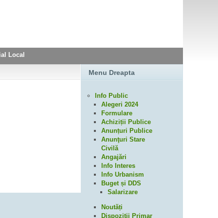
ial Local
Menu Dreapta
Info Public
Alegeri 2024
Formulare
Achiziții Publice
Anunțuri Publice
Anunţuri Stare
Civilă
Angajări
Info Interes
Info Urbanism
Buget și DDS
Salarizare
Noutăți
Dispoziții Primar