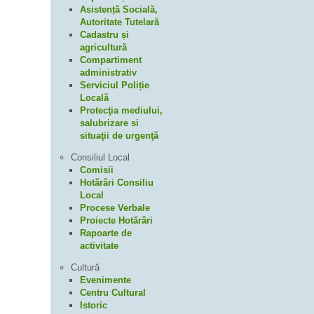
Asistență Socială,
Autoritate Tutelară
Cadastru și
agricultură
Compartiment
administrativ
Serviciul Poliție
Locală
Protecţia mediului,
salubrizare si
situaţii de urgenţă
Consiliul Local
Comisii
Hotărâri Consiliu
Local
Procese Verbale
Proiecte Hotărâri
Rapoarte de
activitate
Cultură
Evenimente
Centru Cultural
Istoric